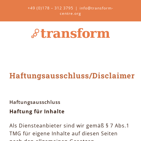
Zum
+49 (0)178 – 312 3795
|
info@transform-
Inhalt
centre.org
springen
Haftungsausschluss/Disclaimer
Haftungsausschluss
Haftung für Inhalte
Als Diensteanbieter sind wir gemäß § 7 Abs.1
TMG für eigene Inhalte auf diesen Seiten