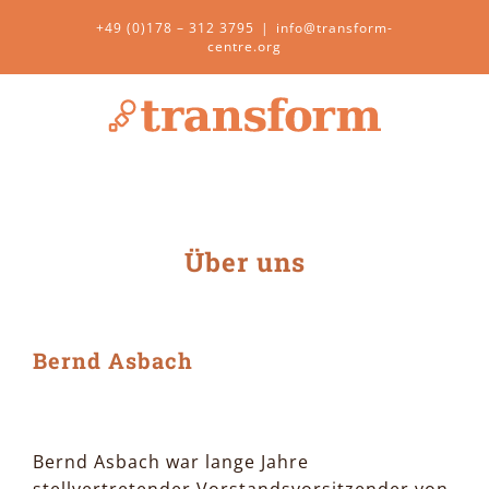
Zum
+49 (0)178 – 312 3795
|
info@transform-
Inhalt
centre.org
springen
Über uns
Bernd Asbach
Bernd Asbach war lange Jahre