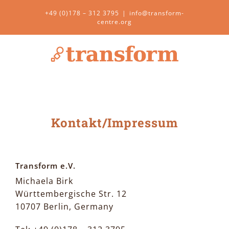
Zum
+49 (0)178 – 312 3795
|
info@transform-
Inhalt
centre.org
springen
Kontakt/Impressum
Transform e.V.
Michaela Birk
Württembergische Str. 12
10707 Berlin, Germany