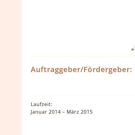
Zum
Inhalt
springen
View
Larger
Image
Auftraggeber/Fördergeber:
Laufzeit:
Januar 2014 – März 2015